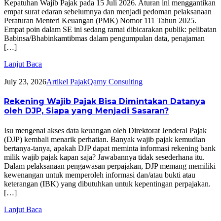
Kepatuhan Wajib Pajak pada 15 Juli 2026. Aturan ini menggantikan
empat surat edaran sebelumnya dan menjadi pedoman pelaksanaan
Peraturan Menteri Keuangan (PMK) Nomor 111 Tahun 2025.
Empat poin dalam SE ini sedang ramai dibicarakan publik: pelibatan
Babinsa/Bhabinkamtibmas dalam pengumpulan data, penajaman
[…]
Lanjut Baca
July 23, 2026
Artikel Pajak
Qamy Consulting
Rekening Wajib Pajak Bisa Dimintakan Datanya
oleh DJP, Siapa yang Menjadi Sasaran?
Isu mengenai akses data keuangan oleh Direktorat Jenderal Pajak
(DJP) kembali menarik perhatian. Banyak wajib pajak kemudian
bertanya-tanya, apakah DJP dapat meminta informasi rekening bank
milik wajib pajak kapan saja? Jawabannya tidak sesederhana itu.
Dalam pelaksanaan pengawasan perpajakan, DJP memang memiliki
kewenangan untuk memperoleh informasi dan/atau bukti atau
keterangan (IBK) yang dibutuhkan untuk kepentingan perpajakan.
[…]
Lanjut Baca