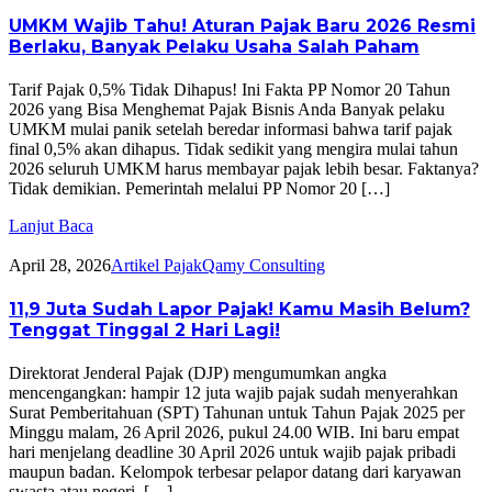
UMKM Wajib Tahu! Aturan Pajak Baru 2026 Resmi
Berlaku, Banyak Pelaku Usaha Salah Paham
Tarif Pajak 0,5% Tidak Dihapus! Ini Fakta PP Nomor 20 Tahun
2026 yang Bisa Menghemat Pajak Bisnis Anda Banyak pelaku
UMKM mulai panik setelah beredar informasi bahwa tarif pajak
final 0,5% akan dihapus. Tidak sedikit yang mengira mulai tahun
2026 seluruh UMKM harus membayar pajak lebih besar. Faktanya?
Tidak demikian. Pemerintah melalui PP Nomor 20 […]
Lanjut Baca
April 28, 2026
Artikel Pajak
Qamy Consulting
11,9 Juta Sudah Lapor Pajak! Kamu Masih Belum?
Tenggat Tinggal 2 Hari Lagi!
Direktorat Jenderal Pajak (DJP) mengumumkan angka
mencengangkan: hampir 12 juta wajib pajak sudah menyerahkan
Surat Pemberitahuan (SPT) Tahunan untuk Tahun Pajak 2025 per
Minggu malam, 26 April 2026, pukul 24.00 WIB. Ini baru empat
hari menjelang deadline 30 April 2026 untuk wajib pajak pribadi
maupun badan. Kelompok terbesar pelapor datang dari karyawan
swasta atau negeri, […]