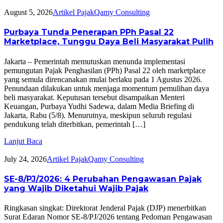
August 5, 2026
Artikel Pajak
Qamy Consulting
Purbaya Tunda Penerapan PPh Pasal 22
Marketplace, Tunggu Daya Beli Masyarakat Pulih
Jakarta – Pemerintah memutuskan menunda implementasi
pemungutan Pajak Penghasilan (PPh) Pasal 22 oleh marketplace
yang semula direncanakan mulai berlaku pada 1 Agustus 2026.
Penundaan dilakukan untuk menjaga momentum pemulihan daya
beli masyarakat. Keputusan tersebut disampaikan Menteri
Keuangan, Purbaya Yudhi Sadewa, dalam Media Briefing di
Jakarta, Rabu (5/8). Menurutnya, meskipun seluruh regulasi
pendukung telah diterbitkan, pemerintah […]
Lanjut Baca
July 24, 2026
Artikel Pajak
Qamy Consulting
SE-8/PJ/2026: 4 Perubahan Pengawasan Pajak
yang Wajib Diketahui Wajib Pajak
Ringkasan singkat: Direktorat Jenderal Pajak (DJP) menerbitkan
Surat Edaran Nomor SE-8/PJ/2026 tentang Pedoman Pengawasan