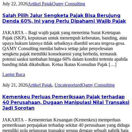
July 22, 2026
Artikel Pajak
Qamy Consulting
Salah Pilih Jalur Sengketa Pajak Bisa Berujung
Denda 60%, Ini yang Perlu Dipahami Wajib Pajak
JAKARTA – Bagi wajib pajak yang menerima Surat Ketetapan
Pajak (SKP), keputusan untuk menempuh keberatan, banding, atau
upaya hukum lainnya tidak sebaiknya diambil secara tergesa-gesa.
QAMY Consulting menilai bahwa setiap jalur penyelesaian
sengketa pajak memiliki konsekuensi yang berbeda, termasuk
potensi sanksi tambahan hingga 60% dalam kondisi tertentu apabila
banding tidak dikabulkan. Ketua Ikatan Konsultan Pajak […]
Lanjut Baca
July 21, 2026
Artikel Pajak
,
Uncategorized
Qamy Consulting
Kemenkeu Perluas Pemeriksaan Pajak terhadap
40 Perusahaan, Dugaan Manipulasi Nilai Transaksi
Jadi Sorotan
JAKARTA – Kementerian Keuangan (Kemenkeu) memperluas
pemeriksaan perpajakan terhadap sekitar 40 perusahaan yang diduga
memiliki pola pelaporan transaksi serupa dengan sebuah pabrik baja