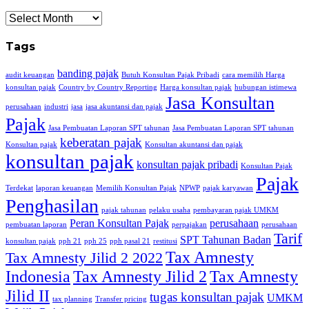
Archives
Tags
banding pajak
audit keuangan
Butuh Konsultan Pajak Pribadi
cara memilih Harga
konsultan pajak
Country by Country Reporting
Harga konsultan pajak
hubungan istimewa
Jasa Konsultan
perusahaan
industri
jasa
jasa akuntansi dan pajak
Pajak
Jasa Pembuatan Laporan SPT tahunan
Jasa Pembuatan Laporan SPT tahunan
keberatan pajak
Konsultan pajak
Konsultan akuntansi dan pajak
konsultan pajak
konsultan pajak pribadi
Konsultan Pajak
Pajak
Terdekat
laporan keuangan
Memilih Konsultan Pajak
NPWP
pajak karyawan
Penghasilan
pajak tahunan
pelaku usaha
pembayaran pajak UMKM
Peran Konsultan Pajak
perusahaan
pembuatan laporan
perpajakan
perusahaan
Tarif
SPT Tahunan Badan
konsultan pajak
pph 21
pph 25
pph pasal 21
restitusi
Tax Amnesty
Tax Amnesty Jilid 2 2022
Indonesia
Tax Amnesty Jilid 2
Tax Amnesty
Jilid II
tugas konsultan pajak
UMKM
tax planning
Transfer pricing