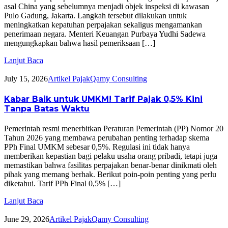
asal China yang sebelumnya menjadi objek inspeksi di kawasan
Pulo Gadung, Jakarta. Langkah tersebut dilakukan untuk
meningkatkan kepatuhan perpajakan sekaligus mengamankan
penerimaan negara. Menteri Keuangan Purbaya Yudhi Sadewa
mengungkapkan bahwa hasil pemeriksaan […]
Lanjut Baca
July 15, 2026
Artikel Pajak
Qamy Consulting
Kabar Baik untuk UMKM! Tarif Pajak 0,5% Kini
Tanpa Batas Waktu
Pemerintah resmi menerbitkan Peraturan Pemerintah (PP) Nomor 20
Tahun 2026 yang membawa perubahan penting terhadap skema
PPh Final UMKM sebesar 0,5%. Regulasi ini tidak hanya
memberikan kepastian bagi pelaku usaha orang pribadi, tetapi juga
memastikan bahwa fasilitas perpajakan benar-benar dinikmati oleh
pihak yang memang berhak. Berikut poin-poin penting yang perlu
diketahui. Tarif PPh Final 0,5% […]
Lanjut Baca
June 29, 2026
Artikel Pajak
Qamy Consulting