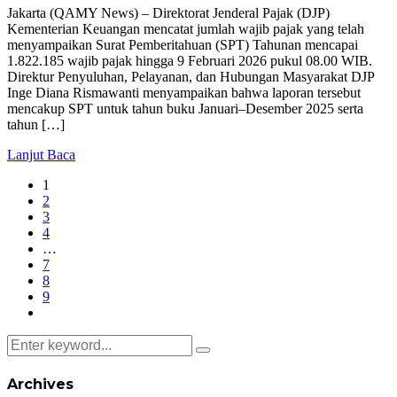
Jakarta (QAMY News) – Direktorat Jenderal Pajak (DJP)
Kementerian Keuangan mencatat jumlah wajib pajak yang telah
menyampaikan Surat Pemberitahuan (SPT) Tahunan mencapai
1.822.185 wajib pajak hingga 9 Februari 2026 pukul 08.00 WIB.
Direktur Penyuluhan, Pelayanan, dan Hubungan Masyarakat DJP
Inge Diana Rismawanti menyampaikan bahwa laporan tersebut
mencakup SPT untuk tahun buku Januari–Desember 2025 serta
tahun […]
Lanjut Baca
1
2
3
4
…
7
8
9
Archives