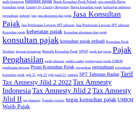
banding pajak
audit keuangan
Butuh Konsultan Pajak Pribadi
cara memilih Harga
konsultan pajak
Country by Country Reporting
Harga konsultan pajak
hubungan istimewa
Jasa Konsultan
perusahaan
industri
jasa
jasa akuntansi dan pajak
Pajak
Jasa Pembuatan Laporan SPT tahunan
Jasa Pembuatan Laporan SPT tahunan
keberatan pajak
Konsultan pajak
Konsultan akuntansi dan pajak
konsultan pajak
konsultan pajak pribadi
Konsultan Pajak
Pajak
Terdekat
laporan keuangan
Memilih Konsultan Pajak
NPWP
pajak karyawan
Penghasilan
pajak tahunan
pelaku usaha
pembayaran pajak UMKM
Peran Konsultan Pajak
perusahaan
pembuatan laporan
perpajakan
perusahaan
Tarif
SPT Tahunan Badan
konsultan pajak
pph 21
pph 25
pph pasal 21
restitusi
Tax Amnesty
Tax Amnesty Jilid 2 2022
Indonesia
Tax Amnesty Jilid 2
Tax Amnesty
Jilid II
tugas konsultan pajak
UMKM
tax planning
Transfer pricing
Wajib Pajak