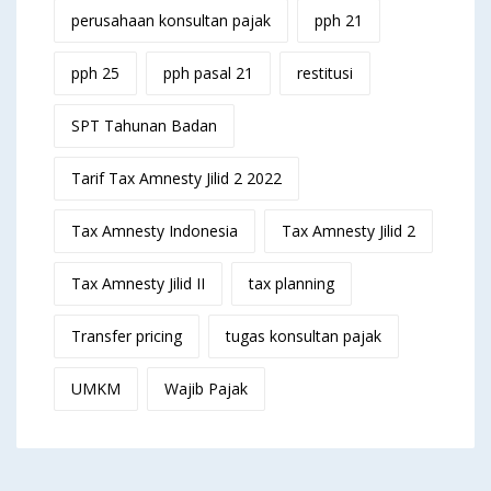
perusahaan konsultan pajak
pph 21
pph 25
pph pasal 21
restitusi
SPT Tahunan Badan
Tarif Tax Amnesty Jilid 2 2022
Tax Amnesty Indonesia
Tax Amnesty Jilid 2
Tax Amnesty Jilid II
tax planning
Transfer pricing
tugas konsultan pajak
UMKM
Wajib Pajak