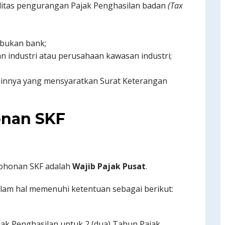
itas pengurangan Pajak Penghasilan badan
(Tax
 bukan bank;
an industri atau perusahaan kawasan industri;
lainnya yang mensyaratkan Surat Keterangan
nan SKF
mohonan SKF adalah
Wajib Pajak Pusat
.
alam hal memenuhi ketentuan sebagai berikut:
ak Penghasilan untuk 2 (dua) Tahun Pajak