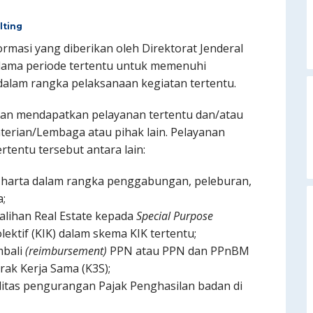
lting
ormasi yang diberikan oleh Direktorat Jenderal
lama periode tertentu untuk memenuhi
alam rangka pelaksanaan kegiatan tertentu.
an mendapatkan pelayanan tertentu dan/atau
terian/Lembaga atau pihak lain. Pelayanan
A
rtentu tersebut antara lain:
 harta dalam rangka penggabungan, peleburan,
;
lihan Real Estate kepada
Special Purpose
lektif (KIK) dalam skema KIK tertentu;
mbali
(reimbursement)
PPN atau PPN dan PPnBM
ak Kerja Sama (K3S);
itas pengurangan Pajak Penghasilan badan di