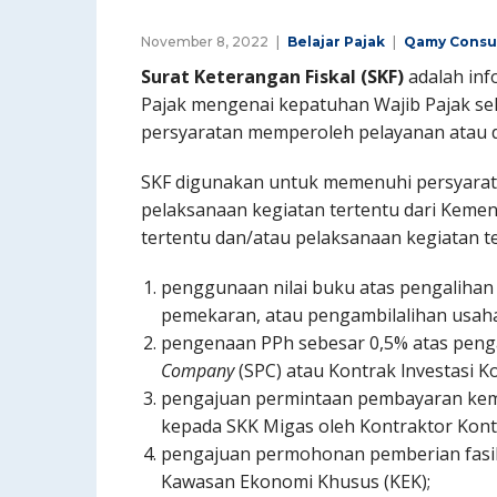
November 8, 2022
Belajar Pajak
Qamy Consu
Surat Keterangan Fiskal (SKF)
adalah inf
Pajak mengenai kepatuhan Wajib Pajak se
persyaratan memperoleh pelayanan atau d
SKF digunakan untuk memenuhi persyarat
pelaksanaan kegiatan tertentu dari Kemen
tertentu dan/atau pelaksanaan kegiatan te
penggunaan nilai buku atas pengalihan
pemekaran, atau pengambilalihan usaha
pengenaan PPh sebesar 0,5% atas penga
Company
(SPC) atau Kontrak lnvestasi Ko
pengajuan permintaan pembayaran ke
kepada SKK Migas oleh Kontraktor Kontr
pengajuan permohonan pemberian fasil
Kawasan Ekonomi Khusus (KEK);