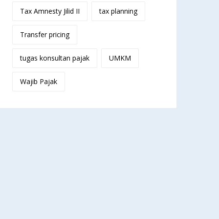
Tax Amnesty Jilid II
tax planning
Transfer pricing
tugas konsultan pajak
UMKM
Wajib Pajak