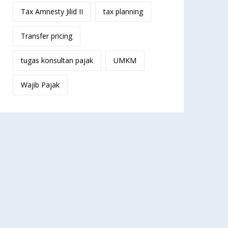
Tax Amnesty Jilid II
tax planning
Transfer pricing
tugas konsultan pajak
UMKM
Wajib Pajak