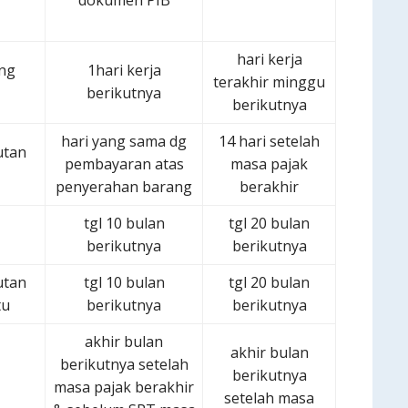
dokumen PIB
hari kerja
ang
1hari kerja
terakhir minggu
berikutnya
berikutnya
hari yang sama dg
14 hari setelah
utan
pembayaran atas
masa pajak
penyerahan barang
berakhir
tgl 10 bulan
tgl 20 bulan
berikutnya
berikutnya
utan
tgl 10 bulan
tgl 20 bulan
tu
berikutnya
berikutnya
akhir bulan
akhir bulan
berikutnya setelah
berikutnya
masa pajak berakhir
setelah masa