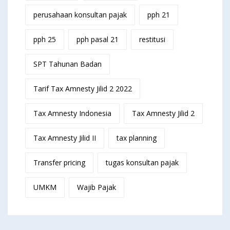
perusahaan konsultan pajak
pph 21
pph 25
pph pasal 21
restitusi
SPT Tahunan Badan
Tarif Tax Amnesty Jilid 2 2022
Tax Amnesty Indonesia
Tax Amnesty Jilid 2
Tax Amnesty Jilid II
tax planning
Transfer pricing
tugas konsultan pajak
UMKM
Wajib Pajak