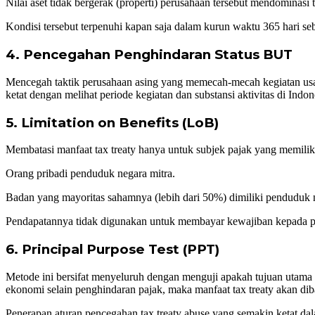
Nilai aset tidak bergerak (properti) perusahaan tersebut mendominasi t
Kondisi tersebut terpenuhi kapan saja dalam kurun waktu 365 hari se
4. Pencegahan Penghindaran Status BUT
Mencegah taktik perusahaan asing yang memecah-mecah kegiatan usaha
ketat dengan melihat periode kegiatan dan substansi aktivitas di Indon
5. Limitation on Benefits (LoB)
Membatasi manfaat tax treaty hanya untuk subjek pajak yang memiliki 
Orang pribadi penduduk negara mitra.
Badan yang mayoritas sahamnya (lebih dari 50%) dimiliki penduduk ne
Pendapatannya tidak digunakan untuk membayar kewajiban kepada pih
6. Principal Purpose Test (PPT)
Metode ini bersifat menyeluruh dengan menguji apakah tujuan utama d
ekonomi selain penghindaran pajak, maka manfaat tax treaty akan dib
Penerapan aturan pencegahan tax treaty abuse yang semakin ketat dal