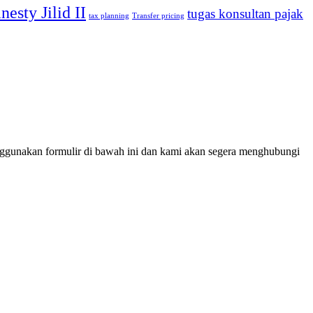
esty Jilid II
tugas konsultan pajak
tax planning
Transfer pricing
ggunakan formulir di bawah ini dan kami akan segera menghubungi