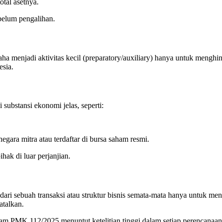
otal asetnya.
belum pengalihan.
 menjadi aktivitas kecil (preparatory/auxiliary) hanya untuk menghi
esia.
substansi ekonomi jelas, seperti:
gara mitra atau terdaftar di bursa saham resmi.
ak di luar perjanjian.
ari sebuah transaksi atau struktur bisnis semata-mata hanya untuk mend
atalkan.
am PMK 112/2025 menuntut ketelitian tinggi dalam setiap perencanaan 