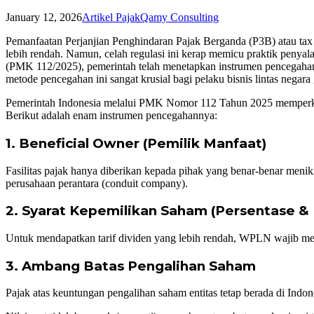
January 12, 2026
Artikel Pajak
Qamy Consulting
Pemanfaatan Perjanjian Penghindaran Pajak Berganda (P3B) atau tax t
lebih rendah. Namun, celah regulasi ini kerap memicu praktik penya
(PMK 112/2025), pemerintah telah menetapkan instrumen pencegahan 
metode pencegahan ini sangat krusial bagi pelaku bisnis lintas negar
Pemerintah Indonesia melalui PMK Nomor 112 Tahun 2025 memperketat
Berikut adalah enam instrumen pencegahannya:
1. Beneficial Owner (Pemilik Manfaat)
Fasilitas pajak hanya diberikan kepada pihak yang benar-benar men
perusahaan perantara (conduit company).
2. Syarat Kepemilikan Saham (Persentase &
Untuk mendapatkan tarif dividen yang lebih rendah, WPLN wajib meme
3. Ambang Batas Pengalihan Saham
Pajak atas keuntungan pengalihan saham entitas tetap berada di Indone