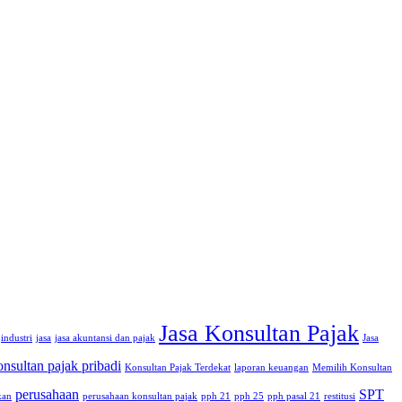
Jasa Konsultan Pajak
industri
jasa
jasa akuntansi dan pajak
Jasa
onsultan pajak pribadi
Konsultan Pajak Terdekat
laporan keuangan
Memilih Konsultan
perusahaan
SPT
kan
perusahaan konsultan pajak
pph 21
pph 25
pph pasal 21
restitusi