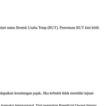
ndari status Bentuk Usaha Tetap (BUT). Penentuan BUT kini lebih
apatkan keuntungan pajak. Jika terbukti tidak memiliki tujuan
transaksi internasional. Dari pengujian Beneficial Owner hingga