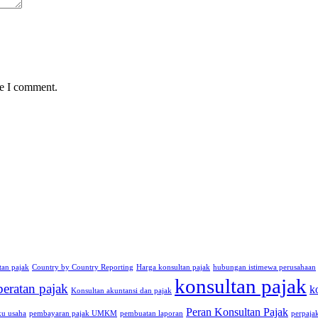
me I comment.
tan pajak
Country by Country Reporting
Harga konsultan pajak
hubungan istimewa perusahaan
konsultan pajak
beratan pajak
k
Konsultan akuntansi dan pajak
Peran Konsultan Pajak
ku usaha
pembayaran pajak UMKM
pembuatan laporan
perpaja