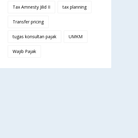
Tax Amnesty Jilid II
tax planning
Transfer pricing
tugas konsultan pajak
UMKM
Wajib Pajak