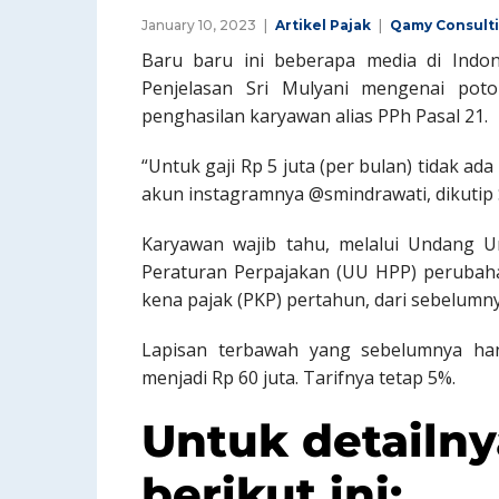
January 10, 2023
Artikel Pajak
Qamy Consult
Baru baru ini beberapa media di Indon
Penjelasan Sri Mulyani mengenai pot
penghasilan karyawan alias PPh Pasal 21.
“Untuk gaji Rp 5 juta (per bulan) tidak ad
akun instagramnya @smindrawati, dikutip S
Karyawan wajib tahu, melalui Undang 
Peraturan Perpajakan (UU HPP) perubaha
kena pajak (PKP) pertahun, dari sebelumnya
Lapisan terbawah yang sebelumnya han
menjadi Rp 60 juta. Tarifnya tetap 5%.
Untuk detailny
berikut ini: