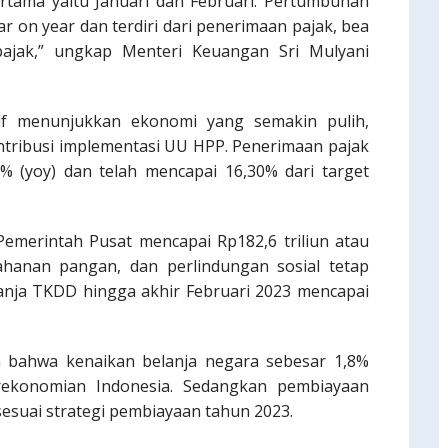
tama yaitu Januari dan Februari. Pertumbuhan
r on year dan terdiri dari penerimaan pajak, bea
ajak,” ungkap Menteri Keuangan Sri Mulyani
if menunjukkan ekonomi yang semakin pulih,
ntribusi implementasi UU HPP. Penerimaan pajak
% (yoy) dan telah mencapai 16,30% dari target
Pemerintah Pusat mencapai Rp182,6 triliun atau
ahanan pangan, dan perlindungan sosial tetap
elanja TKDD hingga akhir Februari 2023 mencapai
bahwa kenaikan belanja negara sebesar 1,8%
rekonomian Indonesia. Sedangkan pembiayaan
esuai strategi pembiayaan tahun 2023.