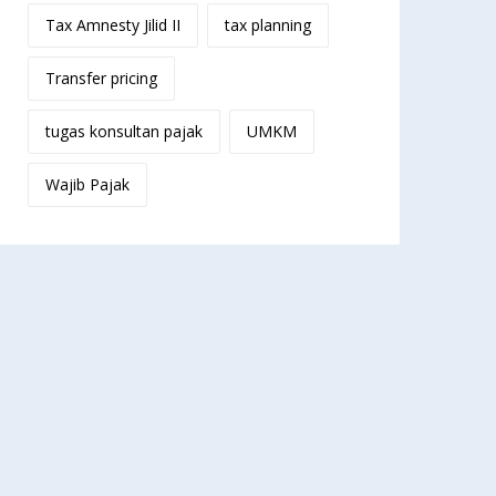
Tax Amnesty Jilid II
tax planning
Transfer pricing
tugas konsultan pajak
UMKM
Wajib Pajak