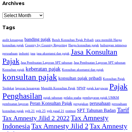
Archives
Archives
Tags
banding pajak
audit keuangan
Butuh Konsultan Pajak Pribadi
cara memilih Harga
konsultan pajak
Country by Country Reporting
Harga konsultan pajak
hubungan istimewa
Jasa Konsultan
perusahaan
industri
jasa
jasa akuntansi dan pajak
Pajak
Jasa Pembuatan Laporan SPT tahunan
Jasa Pembuatan Laporan SPT tahunan
keberatan pajak
Konsultan pajak
Konsultan akuntansi dan pajak
konsultan pajak
konsultan pajak pribadi
Konsultan Pajak
Pajak
Terdekat
laporan keuangan
Memilih Konsultan Pajak
NPWP
pajak karyawan
Penghasilan
pajak tahunan
pelaku usaha
pembayaran pajak UMKM
Peran Konsultan Pajak
perusahaan
pembuatan laporan
perpajakan
perusahaan
Tarif
SPT Tahunan Badan
konsultan pajak
pph 21
pph 25
pph pasal 21
restitusi
Tax Amnesty
Tax Amnesty Jilid 2 2022
Indonesia
Tax Amnesty Jilid 2
Tax Amnesty