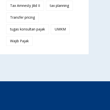
Tax Amnesty Jilid II
tax planning
Transfer pricing
tugas konsultan pajak
UMKM
Wajib Pajak