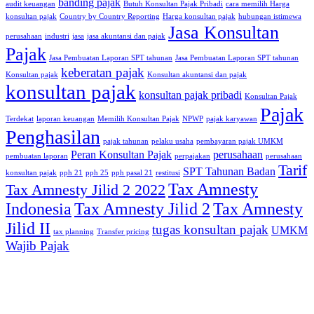
banding pajak
audit keuangan
Butuh Konsultan Pajak Pribadi
cara memilih Harga
konsultan pajak
Country by Country Reporting
Harga konsultan pajak
hubungan istimewa
Jasa Konsultan
perusahaan
industri
jasa
jasa akuntansi dan pajak
Pajak
Jasa Pembuatan Laporan SPT tahunan
Jasa Pembuatan Laporan SPT tahunan
keberatan pajak
Konsultan pajak
Konsultan akuntansi dan pajak
konsultan pajak
konsultan pajak pribadi
Konsultan Pajak
Pajak
Terdekat
laporan keuangan
Memilih Konsultan Pajak
NPWP
pajak karyawan
Penghasilan
pajak tahunan
pelaku usaha
pembayaran pajak UMKM
Peran Konsultan Pajak
perusahaan
pembuatan laporan
perpajakan
perusahaan
Tarif
SPT Tahunan Badan
konsultan pajak
pph 21
pph 25
pph pasal 21
restitusi
Tax Amnesty
Tax Amnesty Jilid 2 2022
Indonesia
Tax Amnesty Jilid 2
Tax Amnesty
Jilid II
tugas konsultan pajak
UMKM
tax planning
Transfer pricing
Wajib Pajak