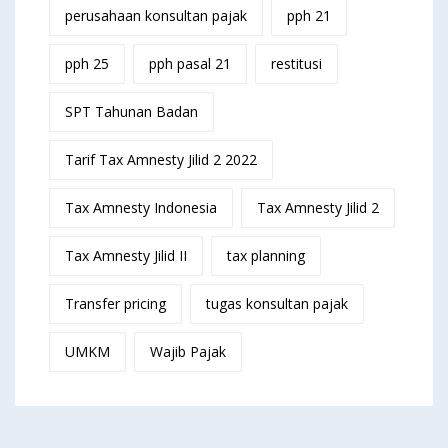
perusahaan konsultan pajak
pph 21
pph 25
pph pasal 21
restitusi
SPT Tahunan Badan
Tarif Tax Amnesty Jilid 2 2022
Tax Amnesty Indonesia
Tax Amnesty Jilid 2
Tax Amnesty Jilid II
tax planning
Transfer pricing
tugas konsultan pajak
UMKM
Wajib Pajak